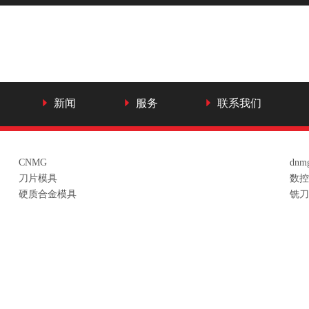
新闻
服务
联系我们
CNMG
dnm
刀片模具
数控
硬质合金模具
铣刀